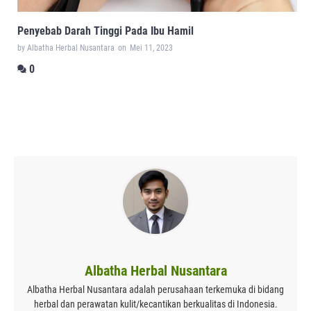
Penyebab Darah Tinggi Pada Ibu Hamil
by Albatha Herbal Nusantara
on
Mei 11, 2023
0
Albatha Herbal Nusantara
Albatha Herbal Nusantara adalah perusahaan terkemuka di bidang
herbal dan perawatan kulit/kecantikan berkualitas di Indonesia.