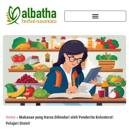
Home
»
Makanan yang Harus Dihindari oleh Penderita Kolesterol:
Pelajari Disini!