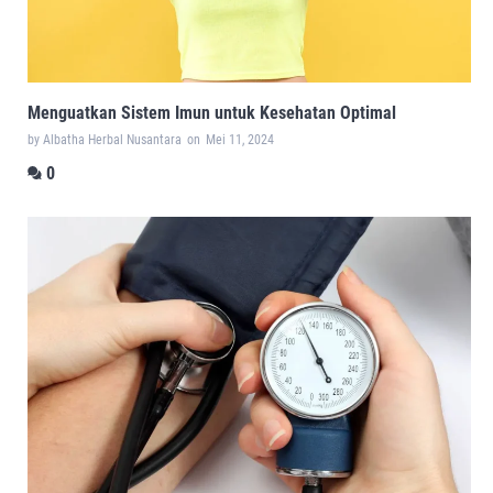
Menguatkan Sistem Imun untuk Kesehatan Optimal
by Albatha Herbal Nusantara
on
Mei 11, 2024
0