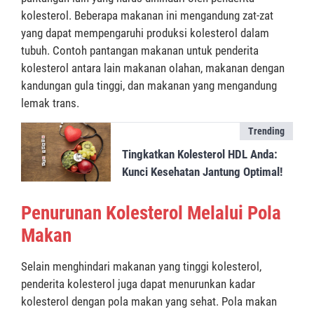
kolesterol. Beberapa makanan ini mengandung zat-zat
yang dapat mempengaruhi produksi kolesterol dalam
tubuh. Contoh pantangan makanan untuk penderita
kolesterol antara lain makanan olahan, makanan dengan
kandungan gula tinggi, dan makanan yang mengandung
lemak trans.
Trending
Tingkatkan Kolesterol HDL Anda:
Kunci Kesehatan Jantung Optimal!
Penurunan Kolesterol Melalui Pola
Makan
Selain menghindari makanan yang tinggi kolesterol,
penderita kolesterol juga dapat menurunkan kadar
kolesterol dengan pola makan yang sehat. Pola makan