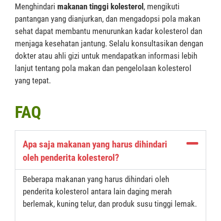
Menghindari
makanan tinggi kolesterol
, mengikuti
pantangan yang dianjurkan, dan mengadopsi pola makan
sehat dapat membantu menurunkan kadar kolesterol dan
menjaga kesehatan jantung. Selalu konsultasikan dengan
dokter atau ahli gizi untuk mendapatkan informasi lebih
lanjut tentang pola makan dan pengelolaan kolesterol
yang tepat.
FAQ
Apa saja makanan yang harus dihindari
oleh penderita kolesterol?
Beberapa makanan yang harus dihindari oleh
penderita kolesterol antara lain daging merah
berlemak, kuning telur, dan produk susu tinggi lemak.