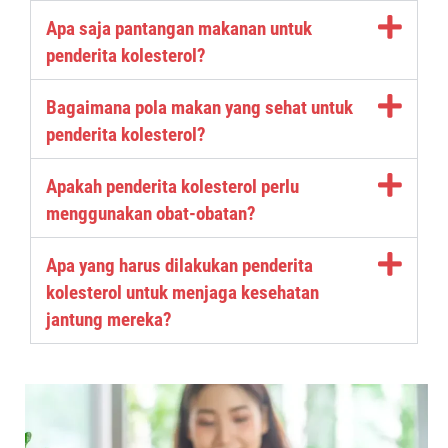
Apa saja pantangan makanan untuk
penderita kolesterol?
Bagaimana pola makan yang sehat untuk
penderita kolesterol?
Apakah penderita kolesterol perlu
menggunakan obat-obatan?
Apa yang harus dilakukan penderita
kolesterol untuk menjaga kesehatan
jantung mereka?