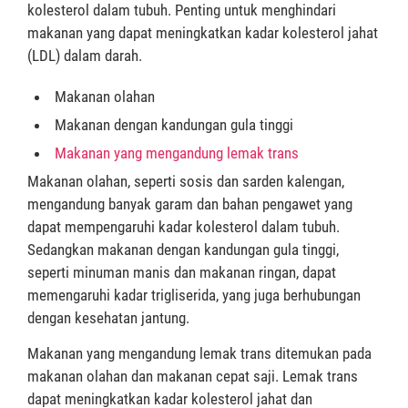
kolesterol dalam tubuh. Penting untuk menghindari
makanan yang dapat meningkatkan kadar kolesterol jahat
(LDL) dalam darah.
Makanan olahan
Makanan dengan kandungan gula tinggi
Makanan yang mengandung lemak trans
Makanan olahan, seperti sosis dan sarden kalengan,
mengandung banyak garam dan bahan pengawet yang
dapat mempengaruhi kadar kolesterol dalam tubuh.
Sedangkan makanan dengan kandungan gula tinggi,
seperti minuman manis dan makanan ringan, dapat
memengaruhi kadar trigliserida, yang juga berhubungan
dengan kesehatan jantung.
Makanan yang mengandung lemak trans ditemukan pada
makanan olahan dan makanan cepat saji. Lemak trans
dapat meningkatkan kadar kolesterol jahat dan