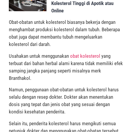
Kolesterol Tinggi di Apotik atau
Online
Obat-obatan untuk kolesterol biasanya bekerja dengan
menghambat produksi kolesterol dalam tubuh. Beberapa
obat juga dapat membantu tubuh mengeluarkan
kolesterol dari darah.
Usahakan untuk menggunakan
obat kolesterol
yang
terbuat dari bahan herbal alami karena tidak memiliki efek
samping jangka panjang seperti misalnya merk
Branthakol.
Namun, penggunaan obat-obatan untuk kolesterol harus
selalu dengan resep dokter. Dokter akan menentukan
dosis yang tepat dan jenis obat yang sesuai dengan
kondisi kesehatan penderita.
Selain itu, penderita kolesterol harus mengikuti semua
petunjuk dokter dan menggunakan obat-obatan tersebut