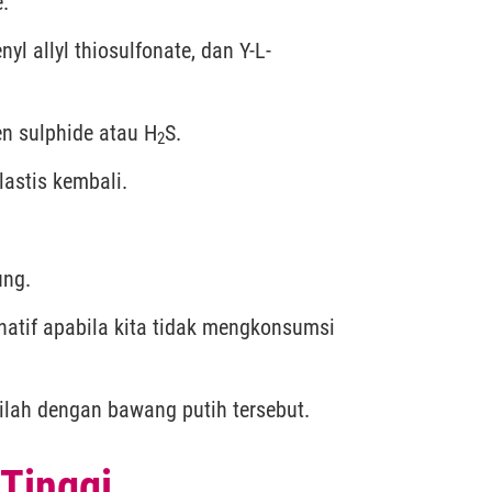
.
enyl allyl thiosulfonate, dan Y-L-
n sulphide atau H
S.
2
astis kembali.
ung.
natif apabila kita tidak mengkonsumsi
silah dengan bawang putih tersebut.
Tinggi