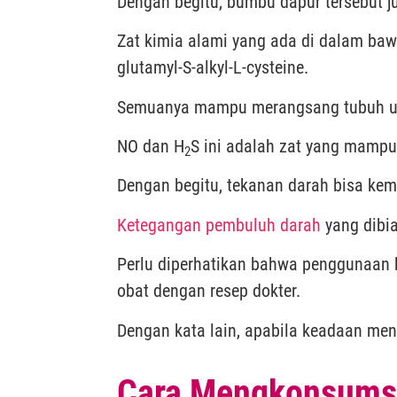
Dengan begitu, bumbu dapur tersebut ju
Zat kimia alami yang ada di dalam ba
glutamyl-S-alkyl-L-cysteine.
Semuanya mampu merangsang tubuh untu
NO dan H
S ini adalah zat yang mampu
2
Dengan begitu, tekanan darah bisa ke
Ketegangan pembuluh darah
yang dibia
Perlu diperhatikan bahwa penggunaan b
obat dengan resep dokter.
Dengan kata lain, apabila keadaan mend
Cara Mengkonsumsi