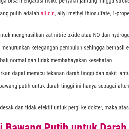
ga bisa mengatasi risiko penyakit jantung hingga stroke
wang putih adalah
allicin
, allyl methyl thiosulfate, 1-prop
k menghasilkan zat nitric oxide atau NO dan hydroge
 menurunkan ketegangan pembuluh sehingga berhasil el
mbali normal dan tidak membahayakan kesehatan.
rkan dapat memicu tekanan darah tinggi dan sakit jant
awang putih untuk darah tinggi ini hanya sebagai alter
esak dan tidak efektif untuk pergi ke dokter, maka ata
 Bawang Putih untuk Darah 