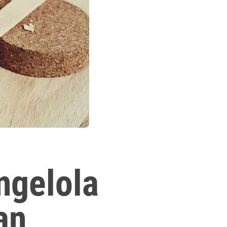
ngelola
an