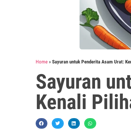
Home
»
Sayuran untuk Penderita Asam Urat: Kena
Sayuran un
Kenali Pili