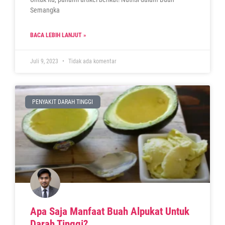
Semangka
BACA LEBIH LANJUT »
Juli 9, 2023
Tidak ada komentar
PENYAKIT DARAH TINGGI
Apa Saja Manfaat Buah Alpukat Untuk
Darah Tinggi?